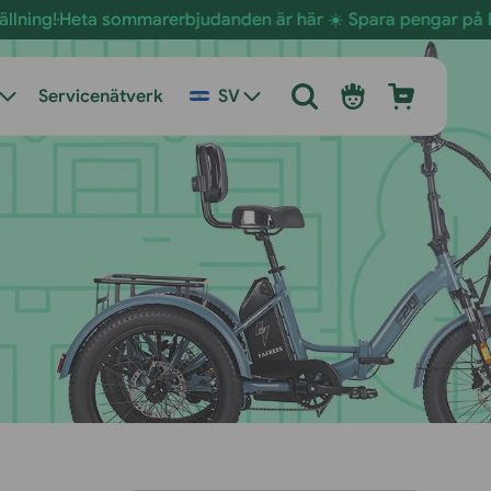
a sommarerbjudanden är här ☀️ Spara pengar på E-Bikes red
Logga
Vagn
Servicenätverk
SV
in