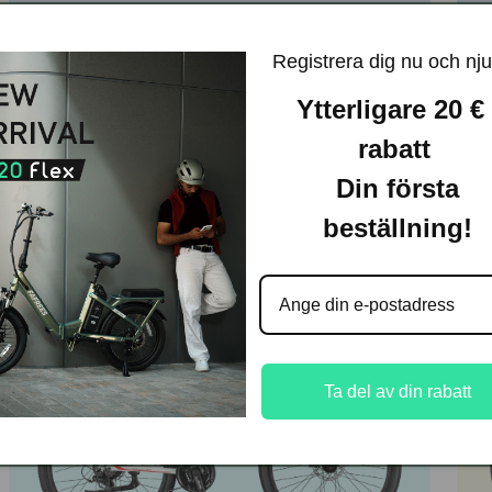
LÄS MER
Registrera dig nu och nju
Ytterligare 20 € 
JÄMFÖR
TILLGÄNGLIG I STORBRITANNIEN
rabatt
Din första
beställning!
SLUTSÅLD
Ta del av din rabatt