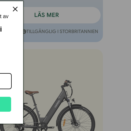
LÄS MER
t av
i
JÄMFÖR
TILLGÄNGLIG I STORBRITANNIEN
REA