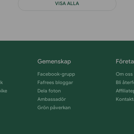
VISA ALLA
Gemenskap
Föret
Facebook-grupp
Om oss
ik
Fafrees bloggar
Bli åter
bike
Dela foton
Affilia
Ambassadör
Kontakt
Grön påverkan