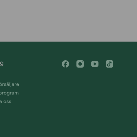
ag
Facebook
Instagram
Youtube
Tiktok
försäljare
teprogram
a oss