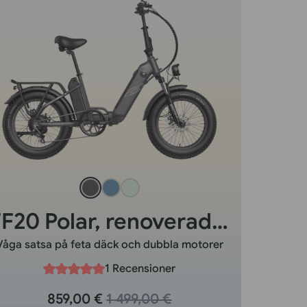
FF20 Polar, renoverad i Storbritannien
Våga satsa på feta däck och dubbla motorer
1 Recensioner
859,00 €
1 499,00 €