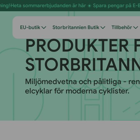
Hoppa
ommarerbjudanden är här ☀️ Spara pengar på E-Bikes redan
till
innehåll
EU-butik
Storbritannien Butik
Tillbehör
S
PRODUKTER 
O
STORBRITANN
R
Miljömedvetna och pålitliga - re
elcyklar för moderna cyklister.
T
I