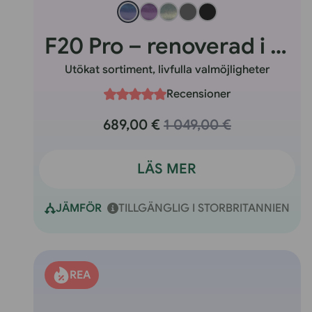
O
F20 Pro – renoverad i Storbritannien
V
Utökat sortiment, livfulla valmöjligheter
Recensioner
E
689,00 €
1 049,00 €
R
LÄS MER
A
JÄMFÖR
TILLGÄNGLIG I STORBRITANNIEN
D
E
REA