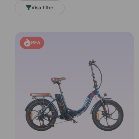
M
Visa filter
E
N
REA
T
:
R
E
N