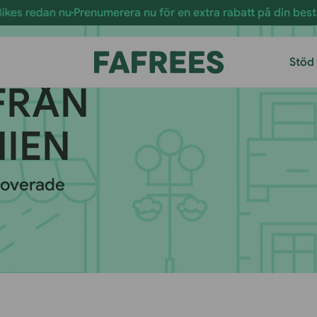
 nu
Prenumerera nu för en extra rabatt på din beställning!
Het
Stöd
FRÅN
IEN
noverade