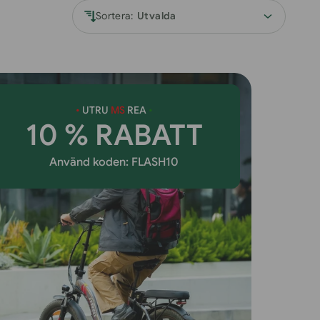
Sortera:
•
UTRU
MS
REA
•
10 % RABATT
Använd koden: FLASH10