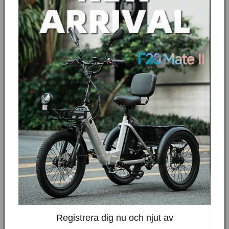
Datum för inköp
Order-/faktura-/kvittonummer
Ramens serienummer
Batteriets serienummer
SKICKA IN
Registrera dig nu och njut av