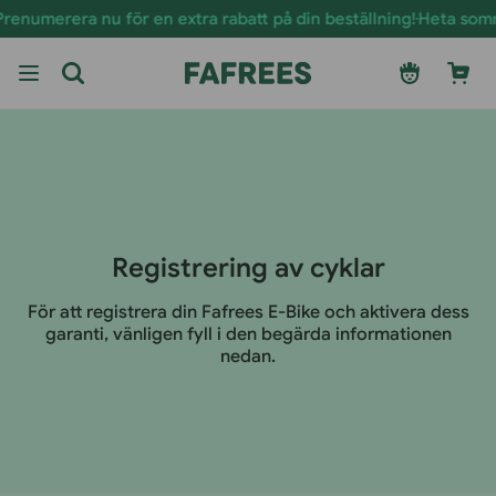
Hoppa
enumerera nu för en extra rabatt på din beställning!
Heta sommar
till
innehåll
Logga
Vagn
in
Registrering av cyklar
För att registrera din Fafrees E-Bike och aktivera dess
garanti, vänligen fyll i den begärda informationen
nedan.