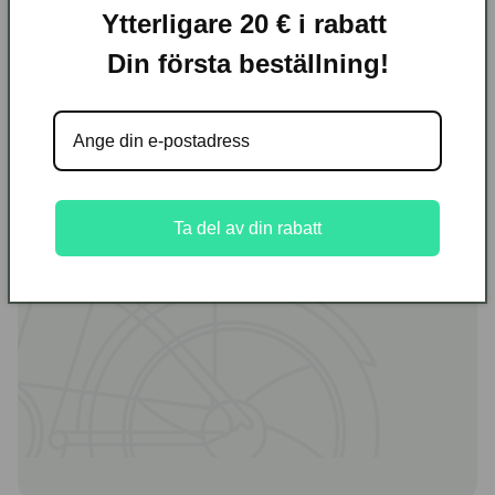
Ytterligare 20 € i rabatt
Din första beställning!
Din e-
Registrera dig nu
postadress
för rea-varningar
och
Ta del av din rabatt
specialerbjudanden.