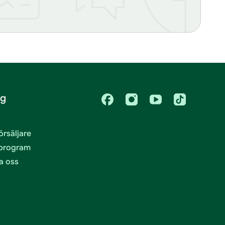
ag
Facebook
Instagram
Youtube
Tiktok
försäljare
teprogram
a oss