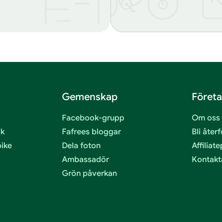
Gemenskap
Föret
Facebook-grupp
Om oss
ik
Fafrees bloggar
Bli åter
bike
Dela foton
Affilia
Ambassadör
Kontakt
Grön påverkan