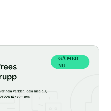
GÅ MED
frees
NU
rupp
er hela världen, dela med dig
éer och få exklusiva