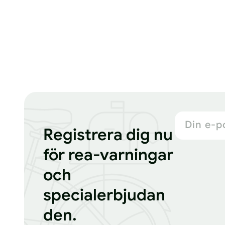
Din e-p
Registrera dig nu
för rea-varningar
och
specialerbjudan
den.