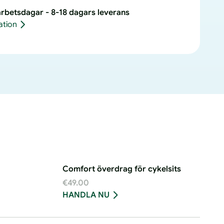
vantiteten
arbetsdagar - 8-18 dagars leverans
ör
ation
icycle
ie
own
trap
Comfort överdrag för cykelsits
€49.00
HANDLA NU