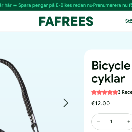
☀️ Spara pengar på E-Bikes redan nu
Prenumerera nu för en e
St
Bicycle
cyklar
3 Rec
Ordinarie
€12.00
pris
Minska
Ö