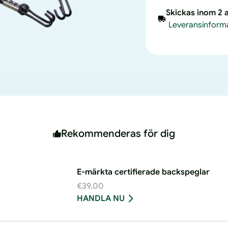
mängden
k
Skickas inom 2 
för
f
Leveransinform
Bicycle
B
Tie
T
Down
D
Strap
S
Rekommenderas för dig
E-märkta certifierade backspeglar
€39.00
HANDLA NU