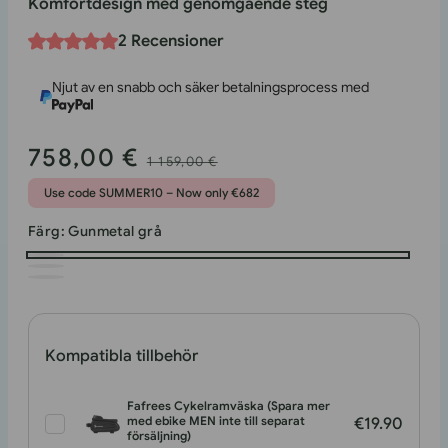
Komfortdesign med genomgående steg
2 Recensioner
Njut av en snabb och säker betalningsprocess med
758,00 €
Försäljningspris
Ordinarie
1 159,00 €
pris
Use code SUMMER10 – Now only €682
Färg:
Gunmetal grå
Gunmetal
Mörkgrön
grå
Regalblå
Kompatibla tillbehör
Fafrees Cykelramväska (Spara mer
med ebike MEN inte till separat
€19.90
försäljning)