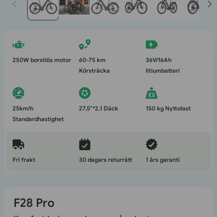
1
i
modal
250W borstlös motor
60-75 km
36V/16Ah
Körsträcka
litiumbatteri
25km/h
27,5"*2,1 Däck
150 kg Nyttolast
Standardhastighet
Fri frakt
30 dagars returrätt
1 års garanti
F28 Pro