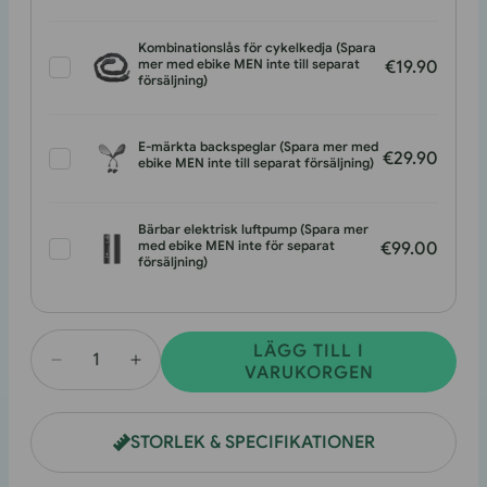
Kombinationslås för cykelkedja (Spara
mer med ebike MEN inte till separat
€19.90
försäljning)
E-märkta backspeglar (Spara mer med
€29.90
ebike MEN inte till separat försäljning)
Bärbar elektrisk luftpump (Spara mer
med ebike MEN inte för separat
€99.00
försäljning)
LÄGG TILL I
Minska
Öka
VARUKORGEN
antalet
antalet
förF28
förF28
STORLEK & SPECIFIKATIONER
Pro
Pro