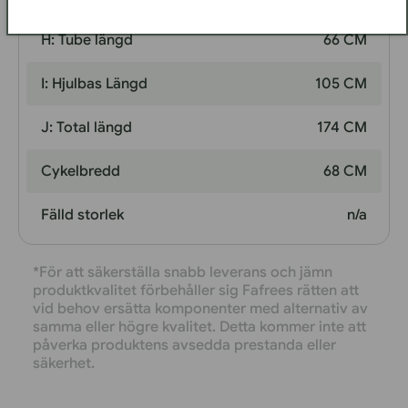
H: Tube längd
66 CM
I: Hjulbas Längd
105 CM
J: Total längd
174 CM
Cykelbredd
68 CM
Fälld storlek
n/a
*För att säkerställa snabb leverans och jämn
produktkvalitet förbehåller sig Fafrees rätten att
vid behov ersätta komponenter med alternativ av
samma eller högre kvalitet. Detta kommer inte att
påverka produktens avsedda prestanda eller
säkerhet.