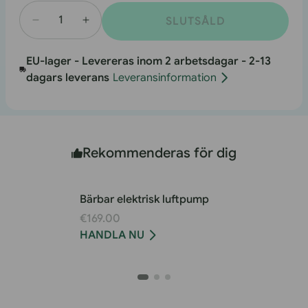
eller
ej
tillgänglig
SLUTSÅLD
Minska
Öka
antalet
antalet
EU-lager - Levereras inom 2 arbetsdagar - 2-13
bakre
bakre
dagars leverans
Leveransinformation
pakethållarkorgar
pakethållarkorgar
Rekommenderas för dig
Bärbar elektrisk luftpump
€169.00
HANDLA NU