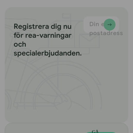
Din e-
Registrera dig nu
postadress
för rea-varningar
och
specialerbjudanden.
GÅ