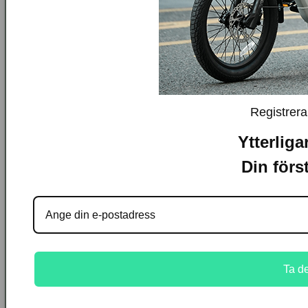
Registrera
Ytterliga
Din förs
Ta de